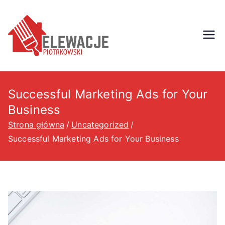
Przejdź
do
treści
ELEWACJE
ELEWACJE - PIOTRKOWSKI
- Usługi elewacyjne -
–
Tczew, Gdańsk, Sopot,
3miasto, Gdynia, Malbork,
Successful Marketing Ads for Your
PIOTRKOW
Gniew, Elbląg, Subkowy,
Business
Elewacje, Województwo
SKI –
Strona główna
Uncategorized
Pomorskie
Successful Marketing Ads for Your Business
Usługi
elewacyjn
e – Tczew,