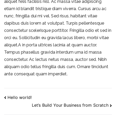
aliquet felis facilisis nisl. Ac massa vitae adipiscing
Wojewódz
etiam id blandit tristique diam viverra. Cursus arcu ac
nunc, fringilla dui mi vel. Sed risus, habitant vitae
two
dapibus duis lorem at volutpat. Turpis pellentesque
consectetur scelerisque porttitor. Fringilla odio et sed in
Pomorskie
orci eu. Sollicitudin eu gravida lacus libero, morbi vitae
aliquet.A in porta ultrices lacinia at quam auctor.
Tempus phasellus gravida interdum urna id massa
consectetur. Ac lectus netus massa, auctor sed. Nibh
aliquam odio tellus fringilla duis cum. Ornare tincidunt
ante consequat quam imperdiet.
Nawigacja
Hello world!
Let’s Build Your Business from Scratch
wpisu