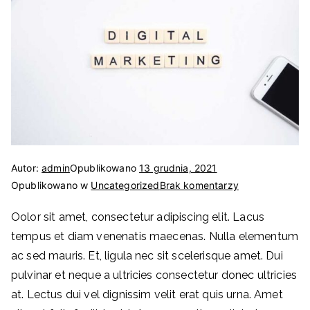
Gdańsk,
Sopot,
3miasto,
Gdynia,
Malbork,
Autor:
admin
Opublikowano
13 grudnia, 2021
Gniew,
do
Opublikowano w
Uncategorized
Brak komentarzy
Successful
Elbląg,
Oolor sit amet, consectetur adipiscing elit. Lacus
Marketing
tempus et diam venenatis maecenas. Nulla elementum
Ads
Subkowy,
for
ac sed mauris. Et, ligula nec sit scelerisque amet. Dui
Your
pulvinar et neque a ultricies consectetur donec ultricies
Elewacje,
Business
at. Lectus dui vel dignissim velit erat quis urna. Amet