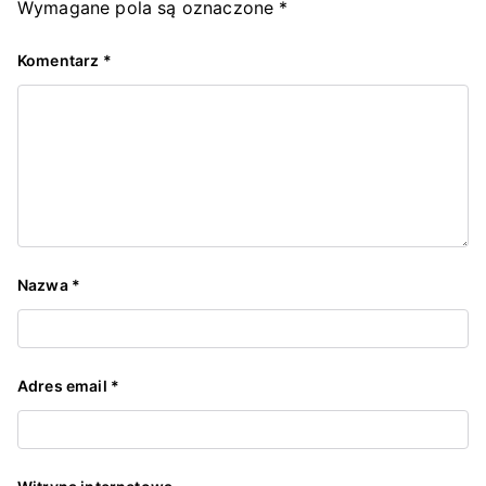
Wymagane pola są oznaczone
*
Elewacje,
Komentarz
*
Wojewódz
two
Pomorskie
Nazwa
*
Adres email
*