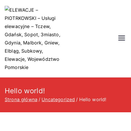
Przejdź
do
treści
ELEWACJE
ELEWACJE - PIOTRKOWSKI
- Usługi elewacyjne -
–
Tczew, Gdańsk, Sopot,
3miasto, Gdynia, Malbork,
PIOTRKOW
Gniew, Elbląg, Subkowy,
Elewacje, Województwo
SKI –
Hello world!
Pomorskie
Strona główna
Uncategorized
Hello world!
Usługi
elewacyjn