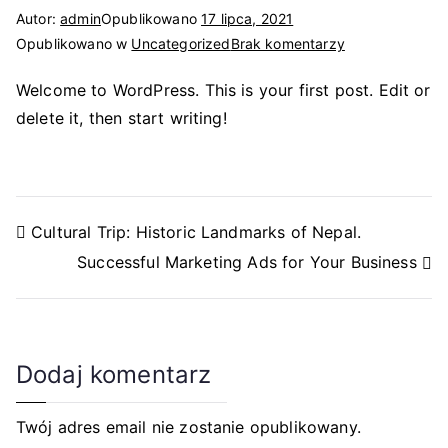
e – Tczew,
Autor:
admin
Opublikowano
17 lipca, 2021
do
Opublikowano w
Uncategorized
Brak komentarzy
Gdańsk,
Hello
Welcome to WordPress. This is your first post. Edit or
world!
Sopot,
delete it, then start writing!
3miasto,
Gdynia,
Nawigacja
Cultural Trip: Historic Landmarks of Nepal.
Successful Marketing Ads for Your Business
Malbork,
wpisu
Gniew,
Dodaj komentarz
Elbląg,
Subkowy,
Twój adres email nie zostanie opublikowany.